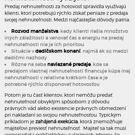
Predaj nehnuteľnosti za hotovosť spravidla využívajú
klienti, ktorí potrebujú rýchlo získať peniaze z predaja
svojej nehnuteľnosti. Medzi najčastejšie dôvody patria:
Rozvod manželstva
, kedy klienti riešia množstvo
iných záležitostí a venovať čas a energiu na predaj
nehnuteľnosti nie je ich prioritou
Situácie v
dedičskom konaní
, najmä ak sú medzi
dedičmi nezhody
Rôzne na seba
naviazané predaje
, kde sa
predajom vlastnej nehnuteľnosti financuje kúpa inej
nehnuteľnosti v relatívne krátkom čase a je
potrebné rýchlo disponovať hotovosťou
Potom je tu časť klientov, ktorí nemôžu predať
nehnuteľnosť obvyklým spôsobom z dôvodu
právnych vád alebo existencie právnych obmedzení
pri nakladaní so svojou nehnuteľnosťou. Typickým
príkladom je
zahájená exekúcia
, ktorá znemožňuje
majiteľovi previesť nehnuteľnosť. Majiteľ sa tak musí
vysporiadať s pohľadávkou z vlastných zdrojov, čo