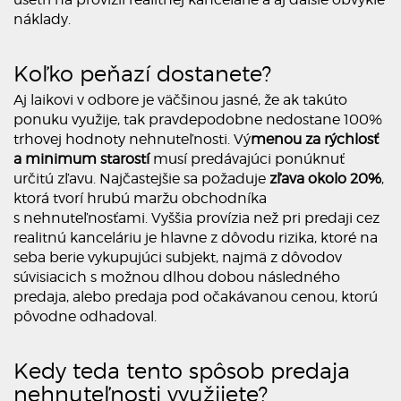
náklady.
Koľko peňazí dostanete?
Aj laikovi v odbore je väčšinou jasné, že ak takúto
ponuku využije, tak pravdepodobne nedostane 100%
trhovej hodnoty nehnuteľnosti. Vý
menou za rýchlosť
a minimum starostí
musí predávajúci ponúknuť
určitú zľavu. Najčastejšie sa požaduje
zľava okolo 20%
,
ktorá tvorí hrubú maržu obchodníka
s nehnuteľnosťami. Vyššia provízia než pri predaji cez
realitnú kanceláriu je hlavne z dôvodu rizika, ktoré na
seba berie vykupujúci subjekt, najmä z dôvodov
súvisiacich s možnou dlhou dobou následného
predaja, alebo predaja pod očakávanou cenou, ktorú
pôvodne odhadoval.
Kedy teda tento spôsob predaja
nehnuteľnosti využijete?