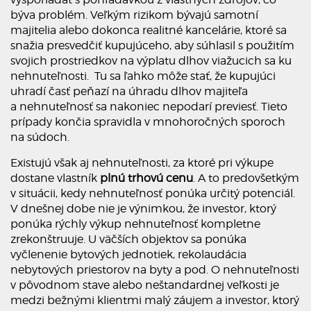
býva problém. Veľkým rizikom bývajú samotní
majitelia alebo dokonca realitné kancelárie, ktoré sa
snažia presvedčiť kupujúceho, aby súhlasil s použitím
svojich prostriedkov na výplatu dlhov viažucich sa ku
nehnuteľnosti. Tu sa ľahko môže stať, že kupujúci
uhradí časť peňazí na úhradu dlhov majiteľa
a nehnuteľnosť sa nakoniec nepodarí previesť. Tieto
prípady končia spravidla v mnohoročných sporoch
na súdoch.
Existujú však aj nehnuteľnosti, za ktoré pri výkupe
dostane vlastník
plnú trhovú cenu
. A to predovšetkým
v situácii, kedy nehnuteľnosť ponúka určitý potenciál.
V dnešnej dobe nie je výnimkou, že investor, ktorý
ponúka rýchly výkup nehnuteľnosť kompletne
zrekonštruuje. U väčších objektov sa ponúka
vyčlenenie bytových jednotiek, rekolaudácia
nebytových priestorov na byty a pod. O nehnuteľnosti
v pôvodnom stave alebo neštandardnej veľkosti je
medzi bežnými klientmi malý záujem a investor, ktorý