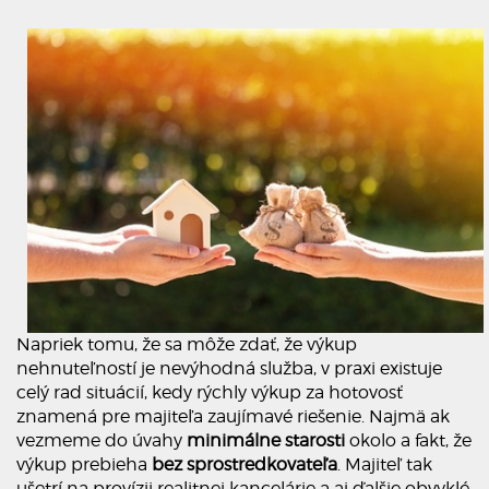
Napriek tomu, že sa môže zdať, že výkup
nehnuteľností je nevýhodná služba, v praxi existuje
celý rad situácií, kedy rýchly výkup za hotovosť
znamená pre majiteľa zaujímavé riešenie. Najmä ak
vezmeme do úvahy
minimálne starosti
okolo a fakt, že
výkup prebieha
bez sprostredkovateľa
. Majiteľ tak
ušetrí na provízii realitnej kancelárie a aj ďalšie obvyklé