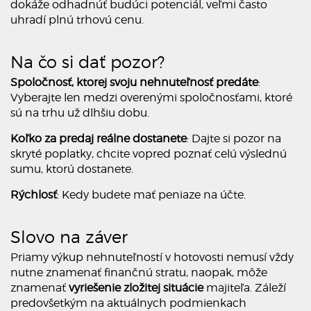
dokáže odhadnúť budúci potenciál, veľmi často
uhradí plnú trhovú cenu.
Na čo si dať pozor?
Spoločnosť, ktorej svoju nehnuteľnosť predáte
:
Vyberajte len medzi overenými spoločnosťami, ktoré
sú na trhu už dlhšiu dobu.
Koľko za predaj reálne dostanete
: Dajte si pozor na
skryté poplatky, chcite vopred poznať celú výslednú
sumu, ktorú dostanete.
Rýchlosť
: Kedy budete mať peniaze na účte.
Slovo na záver
Priamy výkup nehnuteľností v hotovosti nemusí vždy
nutne znamenať finančnú stratu, naopak, môže
znamenať
vyriešenie zložitej situácie
majiteľa. Záleží
predovšetkým na aktuálnych podmienkach