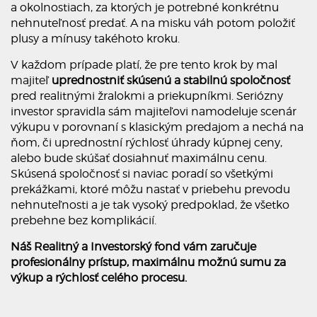
a okolnostiach, za ktorých je potrebné konkrétnu
nehnuteľnosť predať. A na misku váh potom položiť
plusy a mínusy takéhoto kroku.
V každom prípade platí, že pre tento krok by mal
majiteľ
uprednostniť skúsenú a stabilnú spoločnosť
pred realitnými žralokmi a priekupníkmi. Seriózny
investor spravidla sám majiteľovi namodeluje scenár
výkupu v porovnaní s klasickým predajom a nechá na
ňom, či uprednostní rýchlosť úhrady kúpnej ceny,
alebo bude skúšať dosiahnuť maximálnu cenu.
Skúsená spoločnosť si naviac poradí so všetkými
prekážkami, ktoré môžu nastať v priebehu prevodu
nehnuteľnosti a je tak vysoký predpoklad, že všetko
prebehne bez komplikácií.
Náš Realitný a Investorský fond vám zaručuje
profesionálny prístup, maximálnu možnú sumu za
výkup a rýchlosť celého procesu.