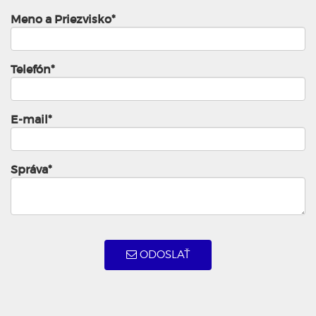
Meno a Priezvisko*
Telefón*
E-mail*
Správa*
ODOSLAŤ